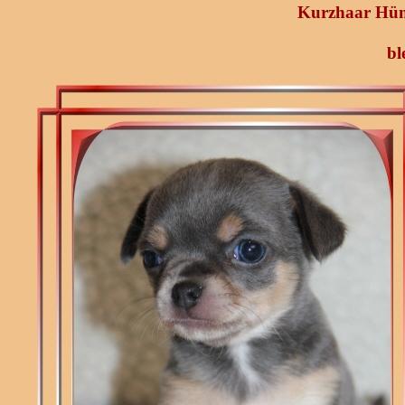
Kurzhaar Hün
bl