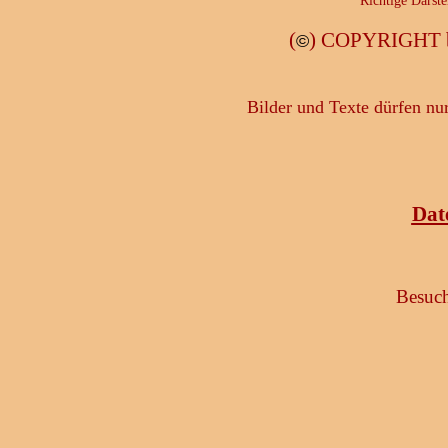
Richtige Darste
(
) COPYRIGHT b
©
Bilder und Texte dürfen nu
Dat
Besuch