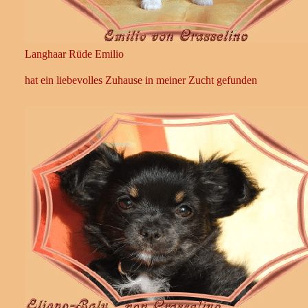
Langhaar Rüde Emilio
hat ein liebevolles Zuhause in meiner Zucht gefunden