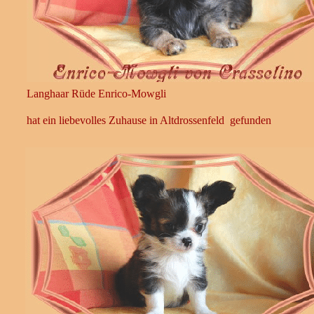
Langhaar Rüde Enrico-Mowgli
hat ein liebevolles Zuhause in Altdrossenfeld gefunden