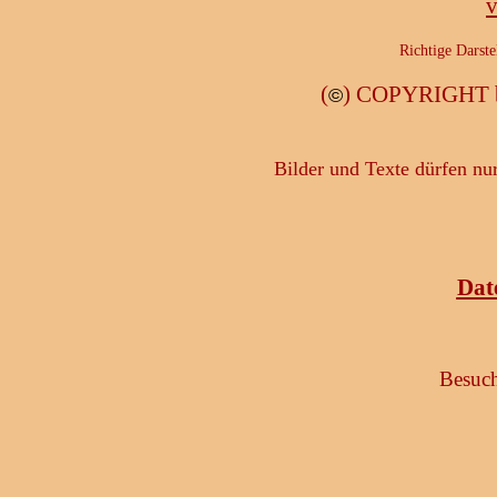
v
Richtige Darste
(
) COPYRIGHT b
©
Bilder und Texte dürfen nu
Dat
Besuch